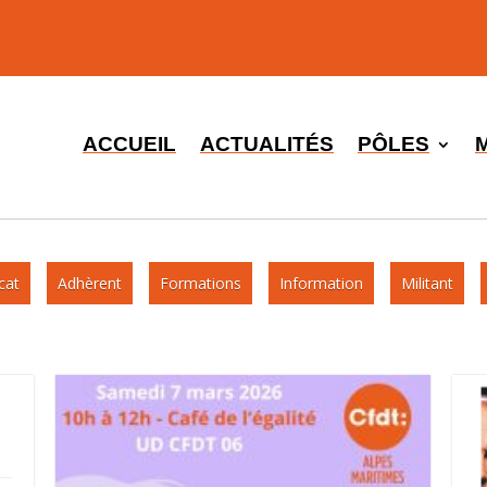
ACCUEIL
ACTUALITÉS
PÔLES
cat
Adhèrent
Formations
Information
Militant