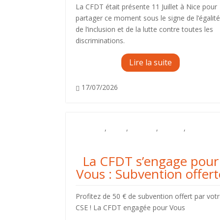
La CFDT était présente 11 Juillet à Nice pour
partager ce moment sous le signe de l’égalité
de l’inclusion et de la lutte contre toutes les
discriminations.
Lire la suite
17/07/2026

Adhèrent
,
BSCC
,
la Poste
,
Militant
,
Sympathisant
La CFDT s’engage pour
Vous : Subvention offert
Profitez de 50 € de subvention offert par vot
CSE ! La CFDT engagée pour Vous