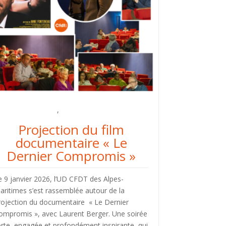
ctions du syndicat
,
Militant
Projection du film
documentaire « Le
Dernier Compromis »
e 9 janvier 2026, l’UD CFDT des Alpes-
aritimes s’est rassemblée autour de la
rojection du documentaire « Le Dernier
ompromis », avec Laurent Berger. Une soirée
orte, engagée et profondément inspirante, qui