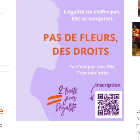
 ,
A
e
L
M
re
p
Actions du syndicat
,
Information
C
f